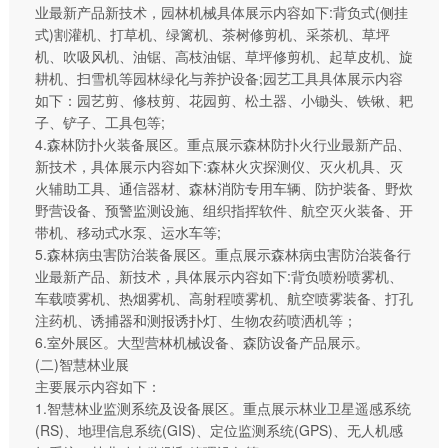
业最新产品新技术，园林机械具体展示内容如下:背负式(侧挂
式)割灌机、打草机、绿篱机、茶树修剪机、采茶机、草坪
机、吹吸风机、油锯、高枝油锯、草坪修剪机、起草皮机、旋
耕机、扫雪机等园林绿化与养护设备;园艺工具具体展示内容
如下：园艺剪、修枝剪、花园剪、松土器、小锄头、铁锹、耙
子、铲子、工具包等;
4.森林防扑火装备展区。重点展示森林防扑火行业最新产品、
新技术，具体展示内容如下:森林火灾探测仪、灭火机具、灭
火辅助工具、通信器材、森林消防专用车辆、防护装备、野炊
野营设备、预警监测设施、组织指挥软件、航空灭火装备、开
带机、移动式水泵、运水车等;
5.森林病虫害防治装备展区。重点展示森林病虫害防治装备行
业最新产品、新技术，具体展示内容如下:背负喷粉喷雾机、
车载喷雾机、热烟雾机、高射程喷雾机、航空喷雾装备、打孔
注药机、诱捕器和测报诱扑灯、生物农药喷洒机等；
6.室外展区。大型营林机械设备、森防设备产品展示。
(二)智慧林业展
主要展示内容如下：
1.智慧林业监测系统及设备展区。重点展示林业卫星遥感系统
(RS)、地理信息系统(GIS)、定位监测系统(GPS)、无人机感